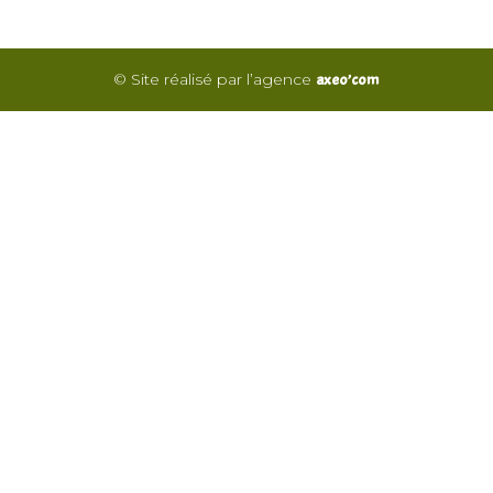
© Site réalisé par l’agence
axeo’com